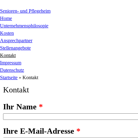
Jump to Content
Senioren- und Pflegeheim
Home
Unternehmensphilosopie
Kosten
Ansprechpartner
Stellenangebote
Kontakt
Impressum
Datenschutz
Sie sind hier
Startseite
» Kontakt
Kontakt
Ihr Name
*
Ihre E-Mail-Adresse
*